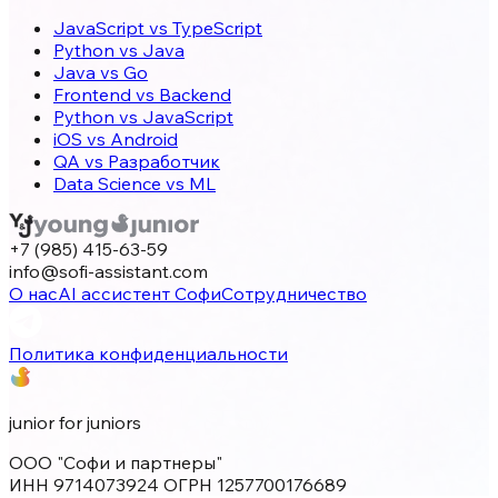
JavaScript vs TypeScript
Python vs Java
Java vs Go
Frontend vs Backend
Python vs JavaScript
iOS vs Android
QA vs Разработчик
Data Science vs ML
+7 (985) 415-63-59
info@sofi-assistant.com
О нас
AI ассистент Софи
Сотрудничество
Политика конфиденциальности
junior for juniors
ООО "Софи и партнеры"
ИНН 9714073924 ОГРН 1257700176689