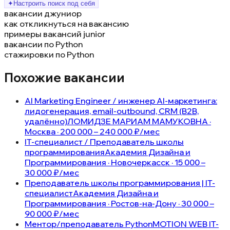
✦
Настроить поиск под себя
вакансии джуниор
как откликнуться на вакансию
примеры вакансий junior
вакансии по Python
стажировки по Python
Похожие вакансии
AI Marketing Engineer / инженер AI-маркетинга:
лидогенерация, email-outbound, CRM (B2B,
удалённо)
ЛОМИДЗЕ МАРИАМ МАМУКОВНА ·
Москва · 200 000 – 240 000 ₽/мес
IT-специалист / Преподаватель школы
программирования
Академия Дизайна и
Программирования · Новочеркасск · 15 000 –
30 000 ₽/мес
Преподаватель школы программирования | IT-
специалист
Академия Дизайна и
Программирования · Ростов-на-Дону · 30 000 –
90 000 ₽/мес
Ментор/преподаватель Python
MOTION WEB IT-