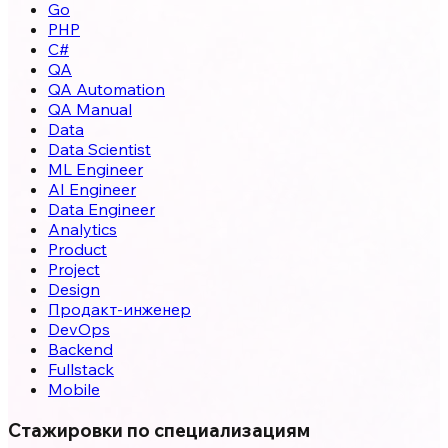
Go
PHP
C#
QA
QA Automation
QA Manual
Data
Data Scientist
ML Engineer
AI Engineer
Data Engineer
Analytics
Product
Project
Design
Продакт-инженер
DevOps
Backend
Fullstack
Mobile
Стажировки по специализациям