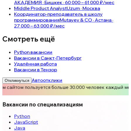
АКАДЕМИЯ · Бишкек · 60 000 – 61 000 ₽/мес
Middle Product Analyst
Uzum · Москва
Координатор-преподаватель в школу
программирования
Mutayev & CO · Астана ·
27 000 – 63 000 ₽/мес
Смотреть ещё
Python вакансии
Вакансии в Санкт-Петербург
Удалённая работа
Вакансии в Тензор
Автоотклики
Откликнуться
м сайтом пользуется больше 30.000 человек каждый ме
Вакансии по специализациям
Python
JavaScript
Java