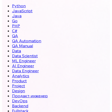
Python
JavaScript
Java
Go
PHP
C#
QA
QA Automation
QA Manual
Data
Data Scientist
ML Engineer
AI Engineer
Data Engineer
Analytics
Product
Project
Design
Продакт-инженер
DevOps
Backend
Fullstack