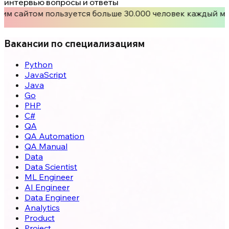
интервью вопросы и ответы
им сайтом пользуется больше 30.000 человек каждый ме
Вакансии по специализациям
Python
JavaScript
Java
Go
PHP
C#
QA
QA Automation
QA Manual
Data
Data Scientist
ML Engineer
AI Engineer
Data Engineer
Analytics
Product
Project