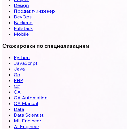
Design
Продакт-инженер
DevOps
Backend
Fullstack
Mobile
Стажировки по специализациям
Python
JavaScript
Java
Go
PHP
C#
QA
QA Automation
QA Manual
Data
Data Scientist
ML Engineer
AI Engineer