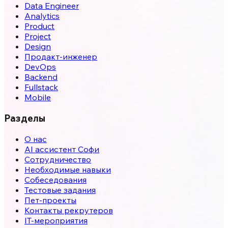
Data Engineer
Analytics
Product
Project
Design
Продакт-инженер
DevOps
Backend
Fullstack
Mobile
Разделы
О нас
AI ассистент Софи
Сотрудничество
Необходимые навыки
Собеседования
Тестовые задания
Пет-проекты
Контакты рекрутеров
IT-мероприятия